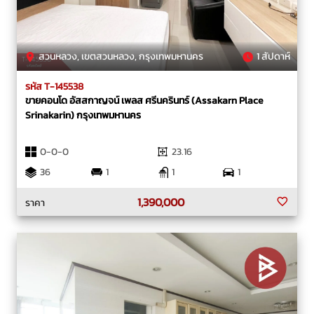
สวนหลวง, เขตสวนหลวง, กรุงเทพมหานคร
1 สัปดาห์
รหัส T-145538
ขายคอนโด อัสสกาญจน์ เพลส ศรีนครินทร์ (Assakarn Place
Srinakarin) กรุงเทพมหานคร
0-0-0
23.16
36
1
1
1
1,390,000
ราคา