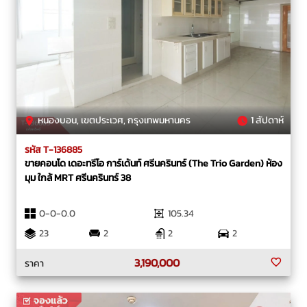
หนองบอน, เขตประเวศ, กรุงเทพมหานคร
1 สัปดาห์
รหัส T-136885
ขายคอนโด เดอะทรีโอ การ์เด้นท์ ศรีนครินทร์ (The Trio Garden) ห้อง
มุม ใกล้ MRT ศรีนครินทร์ 38
0-0-0.0
105.34
23
2
2
2
3,190,000
ราคา