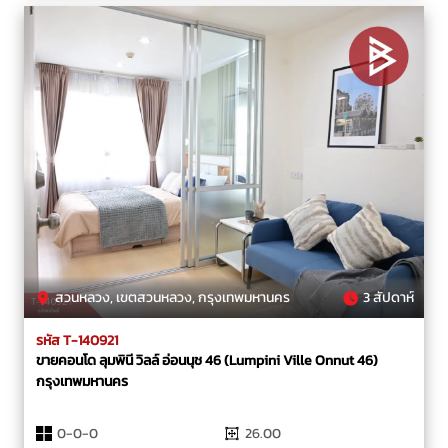
สวนหลวง, เขตสวนหลวง, กรุงเทพมหานคร
3 สัปดาห์
รหัส T-140921
ขายคอนโด ลุมพินี วิลล์ อ่อนนุช 46 (Lumpini Ville Onnut 46)
กรุงเทพมหานคร
0-0-0
26.00