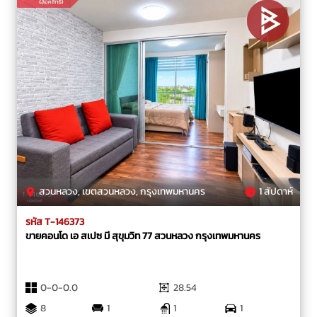
สวนหลวง, เขตสวนหลวง, กรุงเทพมหานคร
1 สัปดาห์
รหัส T-146373
ขายคอนโด เอ สเปซ มี สุขุมวิท 77 สวนหลวง กรุงเทพมหานคร
0-0-0.0
28.54
8
1
1
1