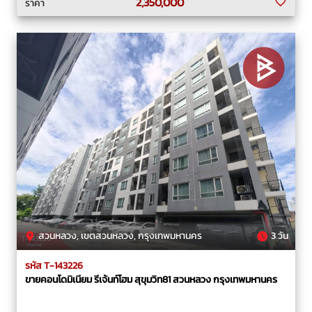
2,350,000
ราคา
สวนหลวง, เขตสวนหลวง, กรุงเทพมหานคร
3 วัน
รหัส T-143226
ขายคอนโดมิเนียม รีเจ้นท์โฮม สุขุมวิท81 สวนหลวง กรุงเทพมหานคร