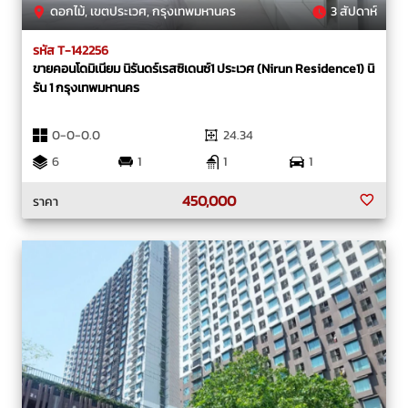
ดอกไม้, เขตประเวศ, กรุงเทพมหานคร
3 สัปดาห์
รหัส T-142256
ขายคอนโดมิเนียม นิรันดร์เรสซิเดนซ์1 ประเวศ (Nirun Residence1) นิ
รัน 1 กรุงเทพมหานคร
0-0-0.0
24.34
6
1
1
1
450,000
ราคา