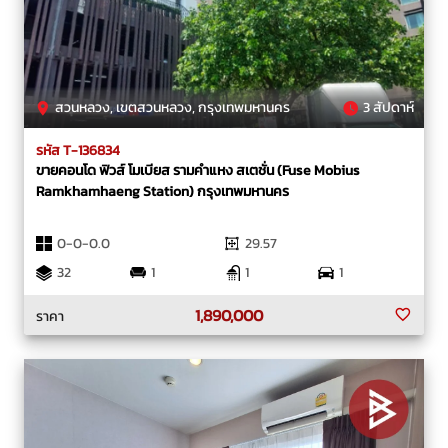
สวนหลวง, เขตสวนหลวง, กรุงเทพมหานคร
3 สัปดาห์
รหัส T-136834
ขายคอนโด ฟิวส์ โมเบียส รามคำแหง สเตชั่น (Fuse Mobius
Ramkhamhaeng Station) กรุงเทพมหานคร
0-0-0.0
29.57
32
1
1
1
1,890,000
ราคา