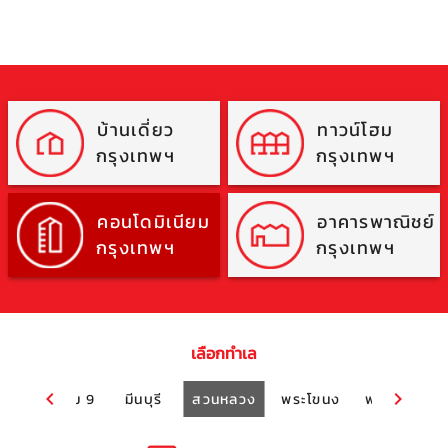
บ้านเดี่ยว
ทาวน์โฮม
กรุงเทพฯ
กรุงเทพฯ
คอนโดมิเนียม
อาคารพาณิชย์
กรุงเทพฯ
กรุงเทพฯ
เลือกทำเล
ง
พระราม 9
มีนบุรี
สวนหลวง
พระโขนง
พระราม 3