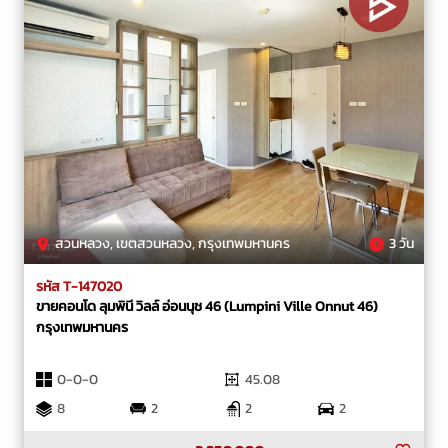
สวนหลวง, เขตสวนหลวง, กรุงเทพมหานคร
3 วัน
รหัส T-147020
ขายคอนโด ลุมพินี วิลล์ อ่อนนุช 46 (Lumpini Ville Onnut 46)
กรุงเทพมหานคร
0-0-0
45.08
8
2
2
2