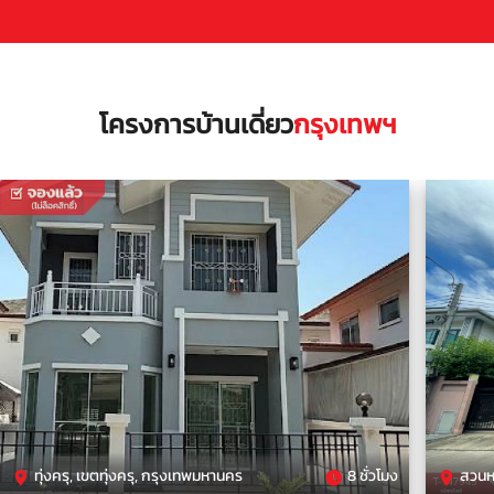
โครงการบ้านเดี่ยว
กรุงเทพฯ
ทุ่งครุ, เขตทุ่งครุ, กรุงเทพมหานคร
8 ชั่วโมง
สวนห