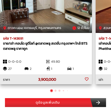
ดาวคะนอง, เขตธนบุรี, กรุงเทพมหานคร
12 ชั่วโมง
สวนหล
รหัส T-143691
รหัส T-
ขาย/เช่า คอนโด ยูดีไลท์ @ตลาดพลู สเตชั่น กรุงเทพฯ ใกล้ BTS
เช่าคอนโ
ตลาดพลู ราคาถูก
Phattha
0-0-0.0
49.80
0-0
27
2
1
1
32
3,900,000
ราคา
เช่า
ดูข้อมูลเพิ่มเติม