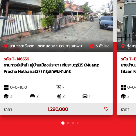
สามวาตะวันตก, เขตคลองสามวา, กรุงเทพมหานคร
5 ชั่วโมง
ทุ่งคร
รหัส T-146559
รหัส T-1
ขายทาวน์เฮ้าส์ หมู่บ้านเมืองประชา หทัยราษฎร์35 (Muang
ขายบ้านเ
Pracha Hathairat37) กรุงเทพมหานคร
(Baan F
0-0-16.0
-
0-0-
2
2
2
1
2
1,290,000
ราคา
ราคา