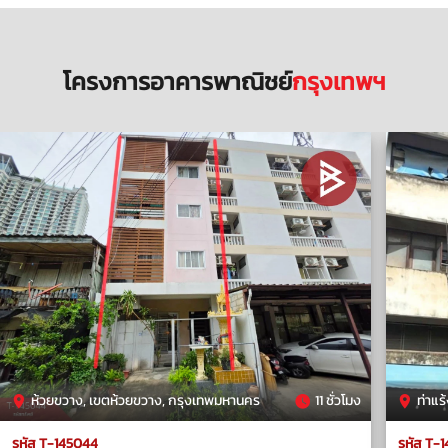
โครงการอาคารพาณิชย์
กรุงเทพฯ
ห้วยขวาง, เขตห้วยขวาง, กรุงเทพมหานคร
11 ชั่วโมง
ท่าแร
รหัส T-145044
รหัส T-