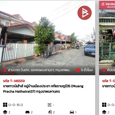
สามวาตะวันตก, เขตคลองสามวา, กรุงเทพมหานคร
5 ชั่วโมง
คันนา
รหัส T-146559
รหัส T-
ขายทาวน์เฮ้าส์ หมู่บ้านเมืองประชา หทัยราษฎร์35 (Muang
ขายทาวน์
Pracha Hathairat37) กรุงเทพมหานคร
0-0-16.0
-
0-0-
2
2
2
1
2