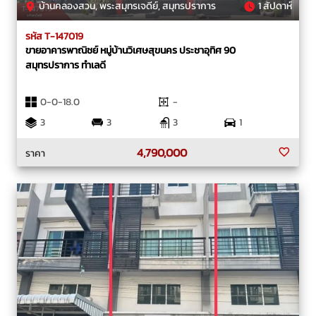
บ้านคลองสวน, พระสมุทรเจดีย์, สมุทรปราการ
1 สัปดาห์
รหัส T-147019
ขายอาคารพาณิชย์ หมู่บ้านวิเศษสุขนคร ประชาอุทิศ 90
สมุทรปราการ ทำเลดี
0-0-18.0
-
3
3
3
1
4,790,000
ราคา