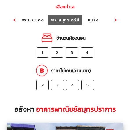
เลือกทำเล
บางปู
พระประแดง
พระสมุทรเจดีย์
แบริ่ง
ลาซาล
จำนวนห้องนอน
1
2
3
4
ราคาไม่เกิน(ล้านบาท)
2
3
4
5
อสังหา
อาคารพาณิชย์สมุทรปราการ