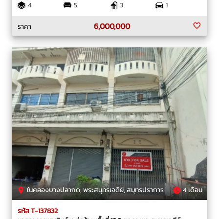
4
5
3
1
6,000,000
ราคา
ในคลองบางปลากด, พระสมุทรเจดีย์, สมุทรปราการ
4 เดือน
รหัส T-137832