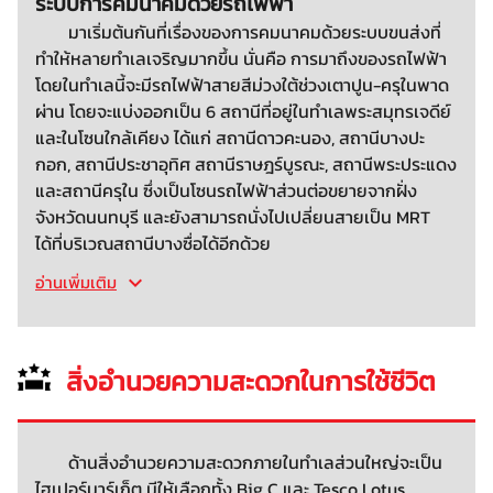
ระบบการคมนาคมด้วยรถไฟฟ้า
มาเริ่มต้นกันที่เรื่องของการคมนาคมด้วยระบบขนส่งที่
ทำให้หลายทำเลเจริญมากขึ้น นั่นคือ การมาถึงของรถไฟฟ้า
โดยในทำเลนี้จะมีรถไฟฟ้าสายสีม่วงใต้ช่วงเตาปูน-ครุในพาด
ผ่าน โดยจะแบ่งออกเป็น 6 สถานีที่อยู่ในทำเลพระสมุทรเจดีย์
และในโซนใกล้เคียง ได้แก่ สถานีดาวคะนอง, สถานีบางปะ
กอก, สถานีประชาอุทิศ สถานีราษฎร์บูรณะ, สถานีพระประแดง
และสถานีครุใน ซึ่งเป็นโซนรถไฟฟ้าส่วนต่อขยายจากฝั่ง
จังหวัดนนทบุรี และยังสามารถนั่งไปเปลี่ยนสายเป็น MRT
ได้ที่บริเวณสถานีบางซื่อได้อีกด้วย
อ่านเพิ่มเติม
สิ่งอำนวยความสะดวกในการใช้ชีวิต
ด้านสิ่งอำนวยความสะดวกภายในทำเลส่วนใหญ่จะเป็น
ไฮเปอร์มาร์เก็ต มีให้เลือกทั้ง Big C และ Tesco Lotus