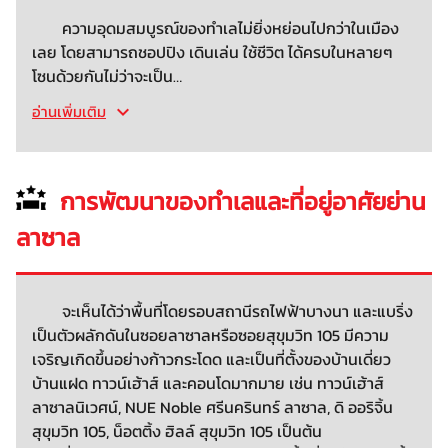
ความอุดมสมบูรณ์ของทำเลไม่ยิ่งหย่อนไปกว่าในเมือง
เลย โดยสามารถชอปปิง เดินเล่น ใช้ชีวิต ได้ครบในหลายๆ
โซนด้วยกันไม่ว่าจะเป็น…
อ่านเพิ่มเติม
การพัฒนาของทำเลและที่อยู่อาศัยย่าน
ลาซาล
จะเห็นได้ว่าพื้นที่โดยรอบสถานีรถไฟฟ้าบางนา และแบริ่ง
เป็นตัวผลักดันในซอยลาซาลหรือซอยสุขุมวิท 105 มีความ
เจริญเกิดขึ้นอย่างก้าวกระโดด และเป็นที่ตั้งของบ้านเดี่ยว
บ้านแฝด ทาวน์เฮ้าส์ และคอนโดมากมาย เช่น ทาวน์เฮ้าส์
ลาซาลนิเวศน์, NUE Noble ศรีนครินทร์ ลาซาล, ดิ ออริจิ้น
สุขุมวิท 105, น็อตติ้ง ฮิลล์ สุขุมวิท 105 เป็นต้น