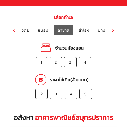
เลือกทำเล
พระสมุทรเจดีย์
แบริ่ง
ลาซาล
สำโรง
บางบ่อ
ปู่เ
จำนวนห้องนอน
1
2
3
4
ราคาไม่เกิน(ล้านบาท)
2
3
4
5
อสังหา
อาคารพาณิชย์สมุทรปราการ