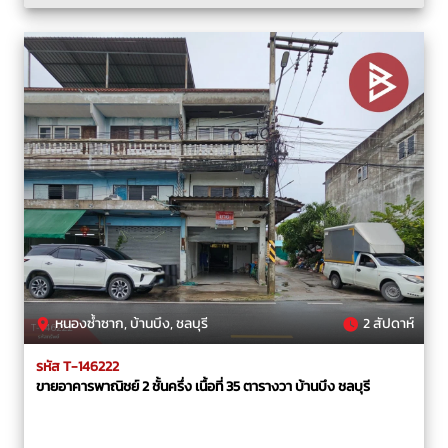
หนองซ้ำซาก, บ้านบึง, ชลบุรี
2 สัปดาห์
รหัส T-146222
ขายอาคารพาณิชย์ 2 ชั้นครึ่ง เนื้อที่ 35 ตารางวา บ้านบึง ชลบุรี