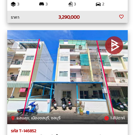
3
3
3
2
3,290,000
ราคา
แสนสุข, เมืองชลบุรี, ชลบุรี
1 สัปดาห์
รหัส T-146852