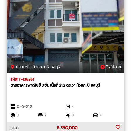
ห้วยกะปิ, เมืองชลบุรี, ชลบุรี
2 สัปดาห์
รหัส T-136361
ขายอาคารพาณิชย์ 3 ชั้น เนื้อที่ 21.2 ตร.วา ห้วยกะปิ ชลบุรี
0-0-21.2
-
3
2
3
3
6,390,000
ราคา