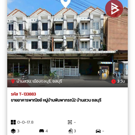
บ้านสวน, เมืองชลบุรี, ชลบุรี
3 วัน
รหัส T-133883
ขายอาคารพาณิชย์ หมู่บ้านพิมพาภรณ์2 บ้านสวน ชลบุรี
0-0-17.8
-
3
4
3
-