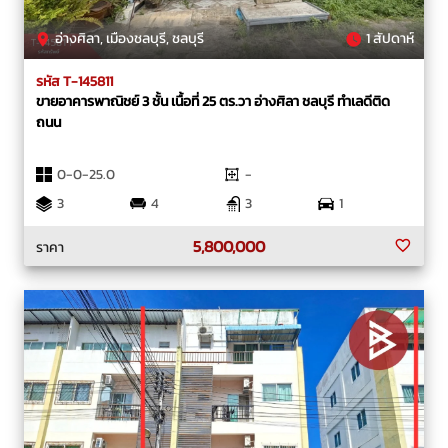
อ่างศิลา, เมืองชลบุรี, ชลบุรี
1 สัปดาห์
รหัส T-145811
ขายอาคารพาณิชย์ 3 ชั้น เนื้อที่ 25 ตร.วา อ่างศิลา ชลบุรี ทำเลดีติด
ถนน
0-0-25.0
-
3
4
3
1
5,800,000
ราคา