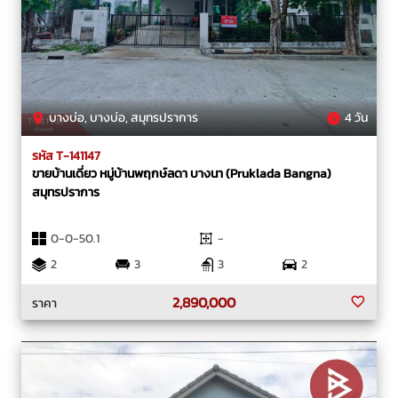
บางบ่อ, บางบ่อ, สมุทรปราการ
4 วัน
รหัส T-141147
ขายบ้านเดี่ยว หมู่บ้านพฤกษ์ลดา บางนา (Pruklada Bangna)
สมุทรปราการ
0-0-50.1
-
2
3
3
2
2,890,000
ราคา