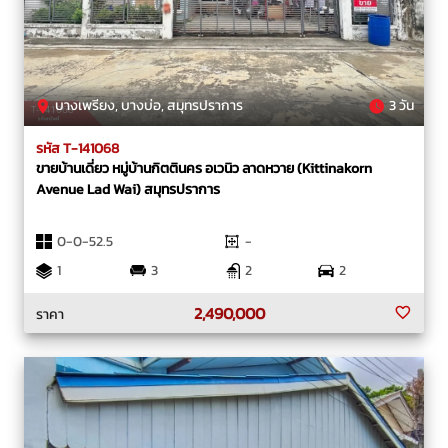
บางเพรียง, บางบ่อ, สมุทรปราการ
3 วัน
รหัส T-141068
ขายบ้านเดี่ยว หมู่บ้านกิตตินคร อเวนิว ลาดหวาย (Kittinakorn
Avenue Lad Wai) สมุทรปราการ
0-0-52.5
-
1
3
2
2
2,490,000
ราคา