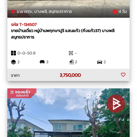
ราชาเทวะ, บางพลี, สมุทรปราการ
4 วัน
รหัส T-134507
ขายบ้านเดี่ยว หมู่บ้านพฤกษาปูริ แสนแก้ว (กิ่งแก้ว37) บางพลี
สมุทรปราการ
0-0-50.8
-
2
3
2
2
3,750,000
ราคา