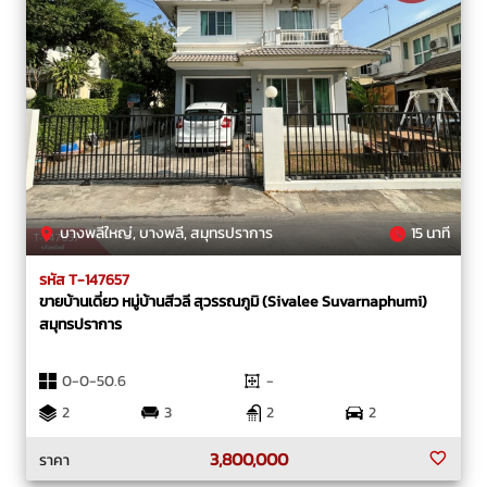
บางพลีใหญ่, บางพลี, สมุทรปราการ
15 นาที
รหัส T-147657
ขายบ้านเดี่ยว หมู่บ้านสีวลี สุวรรณภูมิ (Sivalee Suvarnaphumi)
สมุทรปราการ
0-0-50.6
-
2
3
2
2
3,800,000
ราคา