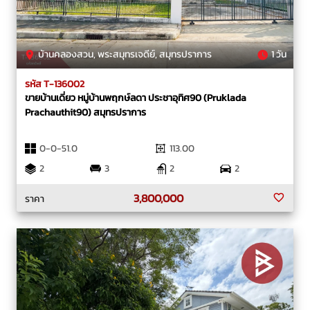
บ้านคลองสวน, พระสมุทรเจดีย์, สมุทรปราการ
1 วัน
รหัส T-136002
ขายบ้านเดี่ยว หมู่บ้านพฤกษ์ลดา ประชาอุทิศ90 (Pruklada
Prachauthit90) สมุทรปราการ
0-0-51.0
113.00
2
3
2
2
3,800,000
ราคา