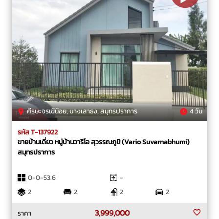
ศีรษะจรเข้น้อย, บางเสาธง, สมุทรปราการ
4 วัน
รหัส T-137922
ขายบ้านเดี่ยว หมู่บ้านวาริโอ สุวรรณภูมิ (Vario Suvarnabhumi)
สมุทรปราการ
0-0-53.6
-
2
2
2
2
3,999,000
ราคา