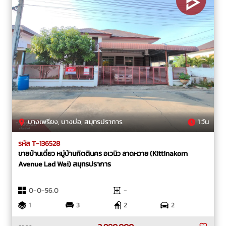
บางเพรียง, บางบ่อ, สมุทรปราการ
1 วัน
รหัส T-136528
ขายบ้านเดี่ยว หมู่บ้านกิตตินคร อเวนิว ลาดหวาย (Kittinakorn
Avenue Lad Wai) สมุทรปราการ
0-0-56.0
-
1
3
2
2