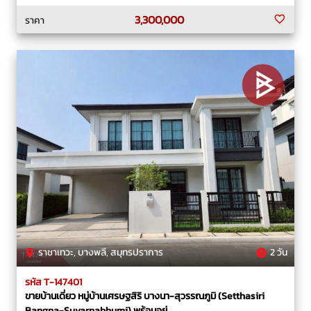
3,300,000
ราคา
ราชาเทวะ, บางพลี, สมุทรปราการ
2 วัน
รหัส T-147401
ขายบ้านเดี่ยว หมู่บ้านเศรษฐสิริ บางนา-สุวรรณภูมิ (Setthasiri
Bangna-Suvarnabhumi) พร้อมอยู่