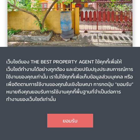
บางปลา, บางพลี, สมุทรปราการ
5 วัน
เว็บไซต์ของ THE BEST PROPERTY AGENT ใช้คุกกี้เพื่อให้
รหัส T-146890
เว็บไซต์ทำงานได้อย่างถูกต้อง และช่วยปรับปรุงประสบการณ์การ
ขายบ้านเดี่ยว หมู่บ้านษมาภรณ์ เทพารักษ์ บางพลี สมุทรปราการ
ใช้งานของคุณเท่านั้น เราไม่ใช้คุกกี้เพื่อเก็บข้อมูลส่วนบุคคล หรือ
เพื่อติดตามการใช้งานของคุณในเชิงโฆษณา การกดปุ่ม “ยอมรับ”
หมายถึงคุณยอมรับการใช้งานคุกกี้พื้นฐานที่จำเป็นต่อการ
0-0-70.0
-
ทำงานของเว็บไซต์เท่านั้น
1
3
1
2
CHAT
2,590,000
ราคา
ยอมรับ
TOP
1
2
3
4
5
6
7
8