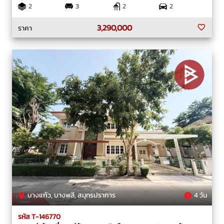
2
3
2
2
3,290,000
ราคา
บางแก้ว, บางพลี, สมุทรปราการ
4 วัน
รหัส T-146770