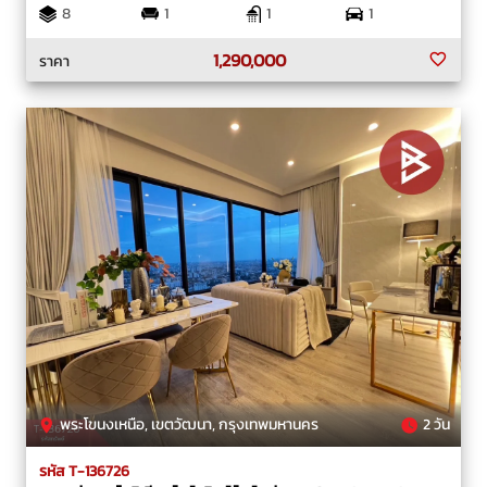
8
1
1
1
1,290,000
ราคา
พระโขนงเหนือ, เขตวัฒนา, กรุงเทพมหานคร
2 วัน
รหัส T-136726