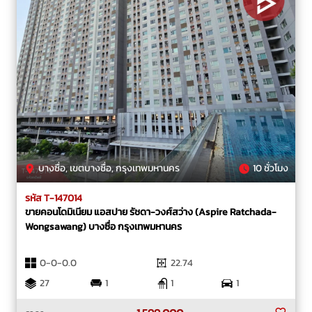
บางซื่อ, เขตบางซื่อ, กรุงเทพมหานคร
10 ชั่วโมง
รหัส T-147014
ขายคอนโดมิเนียม แอสปาย รัชดา-วงศ์สว่าง (Aspire Ratchada-
Wongsawang) บางซื่อ กรุงเทพมหานคร
0-0-0.0
22.74
27
1
1
1