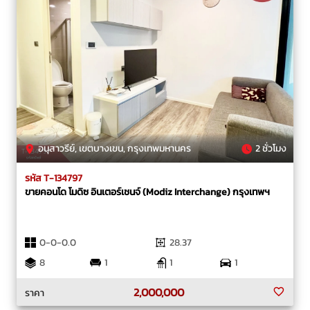
อนุสาวรีย์, เขตบางเขน, กรุงเทพมหานคร
2 ชั่วโมง
รหัส T-134797
ขายคอนโด โมดิซ อินเตอร์เชนจ์ (Modiz Interchange) กรุงเทพฯ
0-0-0.0
28.37
8
1
1
1
2,000,000
ราคา