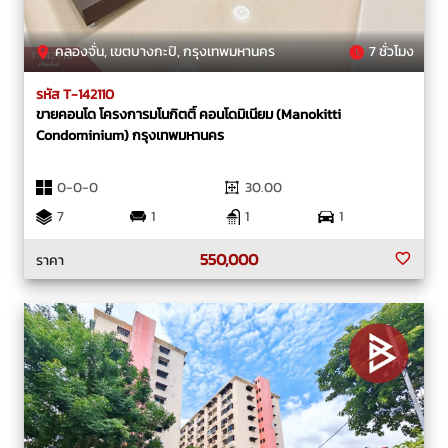
คลองจั่น, เขตบางกะปิ, กรุงเทพมหานคร
7 ชั่วโมง
รหัส T-142110
ขายคอนโด โครงการมโนกิตติ์ คอนโดมิเนียม (Manokitti
Condominium) กรุงเทพมหานคร
0-0-0
30.00
7
1
1
1
550,000
ราคา