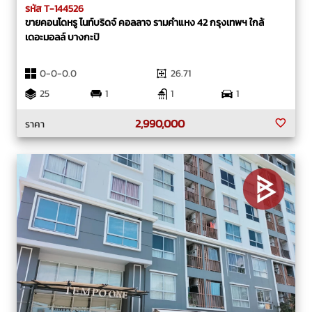
รหัส T-144526
ขายคอนโดหรู ไนท์บริดจ์ คอลลาจ รามคำแหง 42 กรุงเทพฯ ใกล้
เดอะมอลล์ บางกะปิ
0-0-0.0
26.71
25
1
1
1
2,990,000
ราคา