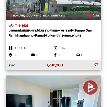
หัวหมาก, เขตบางกะปิ, กรุงเทพมหานคร
2 วัน
รหัส T-143631
ขายคอนโดมิเนียม เทมโปวัน รามคำแหง-พระราม9 (Tempo One
Ramkhamhaeng-Rama9) บางกะปิ กรุงเทพมหานคร
0-0-0.0
31.42
8
1
1
1
1,790,000
ราคา