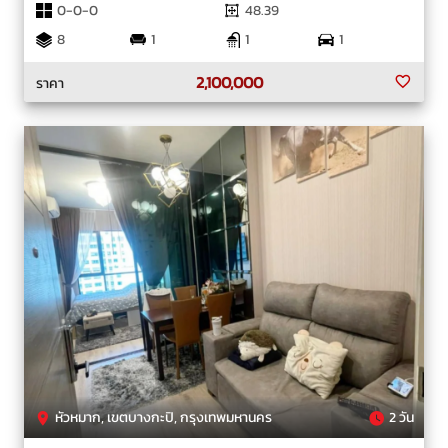
0-0-0
48.39
8
1
1
1
2,100,000
ราคา
หัวหมาก, เขตบางกะปิ, กรุงเทพมหานคร
2 วัน