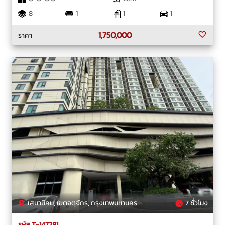
8
1
1
1
1,750,000
ราคา
เสนานิคม, เขตจตุจักร, กรุงเทพมหานคร
7 ชั่วโมง
รหัส T-147281