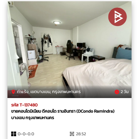
ท่าแร้ง, เขตบางเขน, กรุงเทพมหานคร
2 วัน
รหัส T-137480
ขายคอนโดมิเนียม ดีคอนโด รามอินทรา (DCondo Ramindra)
บางเขน กรุงเทพมหานคร
0-0-0.0
28.52