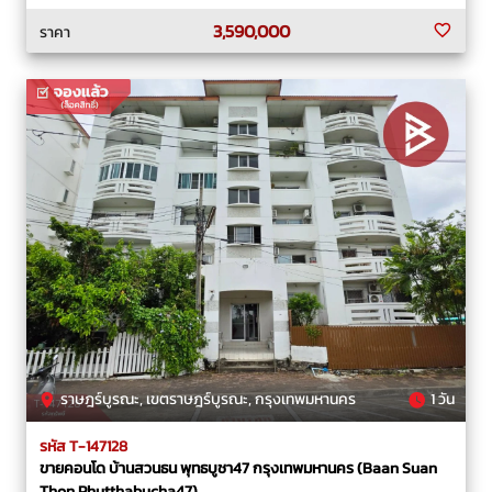
3,590,000
ราคา
ราษฎร์บูรณะ, เขตราษฎร์บูรณะ, กรุงเทพมหานคร
1 วัน
รหัส T-147128
ขายคอนโด บ้านสวนธน พุทธบูชา47 กรุงเทพมหานคร (Baan Suan
Thon Phutthabucha47)