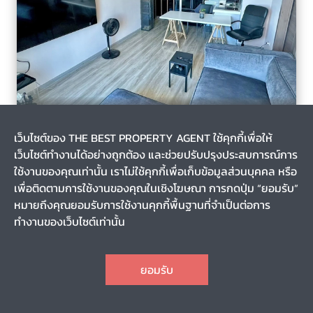
ห้วยขวาง, เขตห้วยขวาง, กรุงเทพมหานคร
2 วัน
เว็บไซต์ของ THE BEST PROPERTY AGENT ใช้คุกกี้เพื่อให้
รหัส T-134864
เว็บไซต์ทำงานได้อย่างถูกต้อง และช่วยปรับปรุงประสบการณ์การ
ขายคอนโด อาร์ติซาน รัชดา (Artisan Ratchada) กรุงเทพมหานคร
ใช้งานของคุณเท่านั้น เราไม่ใช้คุกกี้เพื่อเก็บข้อมูลส่วนบุคคล หรือ
เพื่อติดตามการใช้งานของคุณในเชิงโฆษณา การกดปุ่ม “ยอมรับ”
หมายถึงคุณยอมรับการใช้งานคุกกี้พื้นฐานที่จำเป็นต่อการ
0-0-0.0
43.83
ทำงานของเว็บไซต์เท่านั้น
24
1
1
1
CHAT
3,100,000
ราคา
ยอมรับ
TOP
1
2
3
4
25
26
27
...