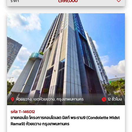
1,599,000
ราคา
ห้วยขวาง, เขตห้วยขวาง, กรุงเทพมหานคร
12 ชั่วโมง
รหัส T-146012
ขายคอนโด โครงการคอนโดเลต มิสท์ พระราม9 (Condolette Midst
Rama9) ห้วยขวาง กรุงเทพมหานคร