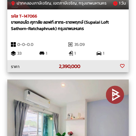
ปากคลองภาษีเจริญ, เขตภาษีเจริญ, กรุงเทพมหานคร
1 วัน
รหัส T-147066
ขายคอนโด ศุภาลัย ลอฟท์ สาทร-ราชพฤกษ์ (Supalai Loft
Sathorn-Ratchaphruek) กรุงเทพมหนคร
0-0-0.0
35.09
33
1
1
1
2,390,000
ราคา