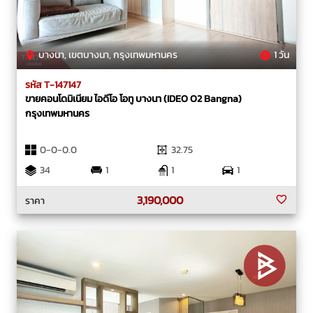
บางนา, เขตบางนา, กรุงเทพมหานคร
1 วัน
รหัส T-147147
ขายคอนโดมิเนียม ไอดีโอ โอทู บางนา (IDEO O2 Bangna)
กรุงเทพมหานคร
0-0-0.0
32.75
34
1
1
1
3,190,000
ราคา