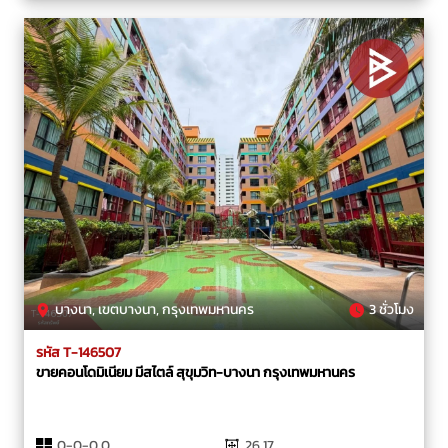
บางนา, เขตบางนา, กรุงเทพมหานคร
3 ชั่วโมง
รหัส T-146507
ขายคอนโดมิเนียม มีสไตล์ สุขุมวิท-บางนา กรุงเทพมหานคร
0-0-0.0
26.17