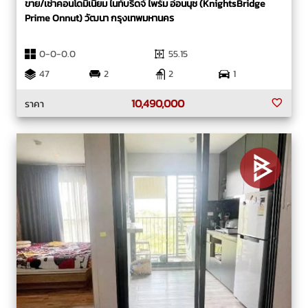
ขาย/เช่าคอนโดมิเนียม ไนท์บริดจ์ ไพร์ม อ่อนนุช (KnightsBridge
Prime Onnut) วัฒนา กรุงเทพมหานคร
0-0-0.0
55.15
47
2
2
1
10,490,000
ราคา