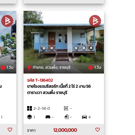
1 วัน
ท่าเคย, สวนผึ้ง, ราชบุรี
1 วัน
รหัส T-136402
ดง
ขายโรงแรมรีสอร์ท เนื้อที่ 2 ไร่ 2 งาน 56
ตารางวา สวนผึ้ง ราชบุรี
2-2-56.0
-
1
1
-
-
4
12,000,000
ราคา