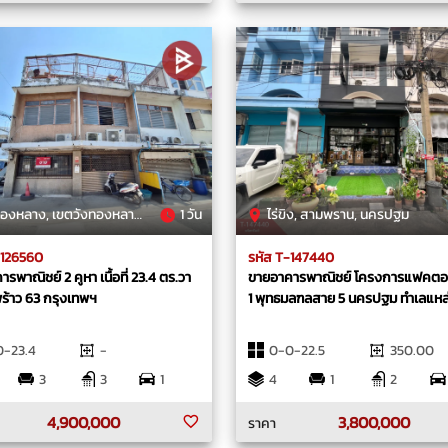
หลาง, เขตวังทองหลาง, กรุงเทพมหานคร
1 วัน
ไร่ขิง, สามพราน, นครปฐม
-126560
รหัส T-147440
รพาณิชย์ 2 คูหา เนื้อที่ 23.4 ตร.วา
ขายอาคารพาณิชย์ โครงการแฟคตอรี่แลนด์
ร้าว 63 กรุงเทพฯ
1 พุทธมลฑลสาย 5 นครปฐม ทำเลแหล
0-23.4
-
0-0-22.5
350.00
3
3
1
4
1
2
4,900,000
3,800,000
ราคา