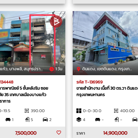
ก้ว, บางพลี, สมุทรปราการ
1 วัน
ดินแดง, เขตดินแดง, กรุงเทพมหานคร
-134448
รหัส T-136969
รพาณิชย์ 5 ชั้นหลังริม ซอย
ขายสำนักงาน เนื้อที่ 30 ตร.วา ดินแ
ัย 35 เทศบาลเมืองบางแก้ว
กรุงเทพมหานคร
ราการ
-19.5
390.00
0-0-30.0
400.00
1
5
2
4
-
-
7,500,000
14,900,000
ราคา