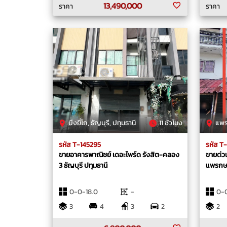
13,490,000
ราคา
ราคา
บึงยี่โถ, ธัญบุรี, ปทุมธานี
11 ชั่วโมง
แพรกษา
รหัส T-145295
รหัส T
ขายอาคารพาณิชย์ เดอะไพร์ด รังสิต-คลอง
ขายด่วน​
3 ธัญบุรี ปทุมธานี
แพรก​ษ
0-0-18.0
-
0-
3
4
3
2
2