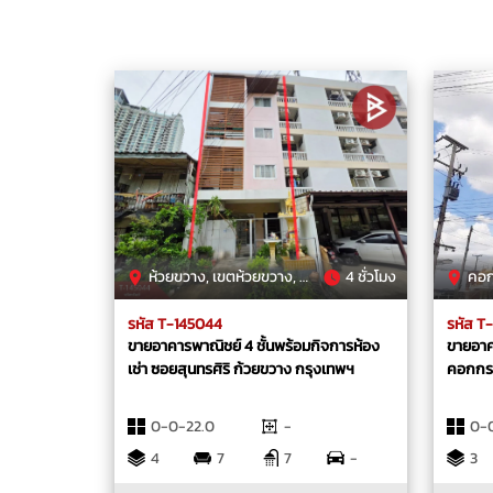
ห้วยขวาง, เขตห้วยขวาง, กรุงเทพมหานคร
4 ชั่วโมง
คอกกระบ
รหัส T-145044
รหัส T
ขายอาคารพาณิชย์ 4 ชั้นพร้อมกิจการห้อง
ขายอาคา
เช่า ซอยสุนทรศิริ ก้วยขวาง กรุงเทพฯ
คอกกระ
0-0-22.0
-
0-0
4
7
7
-
3