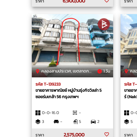
6,900,000
ราคา
ราคา
คลองสามประเวศ, เขตลาดกระบัง, กรุงเทพมหานคร
1 วัน
คลองสอ
รหัส T-139233
รหัส T
ขายอาคารพาณิชย์ หมู่บ้านรุ่งกิจวิลล่า 5
ขายอาค
ซอยร่มเกล้า 56 กรุงเทพฯ
ร์ (Na
0-0-16.0
-
0-0
3
-
5
2
5
2,575,000
ราคา
ราคา