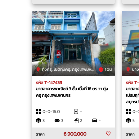
ทุ่งครุ, เขตทุ่งครุ, กรุงเทพมหานคร
1 วัน
บางแ
รหัส T-147439
รหัส T
ขายอาคารพาณิชย์ 3 ชั้น เนื้อที่ 16 ตร.วา ทุ่ง
ขายอาคา
ครุ กรุงเทพมหานคร
เปรมฤท
สมุทรป
0-0-16.0
-
0-0
3
3
2
-
5
6,900,000
ราคา
ราคา