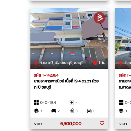
ห้วยกะปิ, เมืองชลบุรี, ชลบุรี
1 วัน
วังทอง
รหัส T-142364
รหัส T
ขายอาคารพาณิชย์ เนื้อที่ 19.4 ตร.วา ห้วย
ขายอาคา
กะปิ ชลบุรี
ซ.ลาดพ
0-0-19.4
-
0-
3
2
3
1
3
6,300,000
ราคา
ราคา