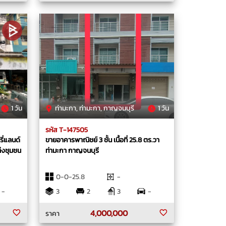
1 วัน
ท่ามะกา, ท่ามะกา, กาญจนบุรี
1 วัน
รหัส T-147505
ขายอาคารพาณิชย์ 3 ชั้น เนื้อที่ 25.8 ตร.วา
่งชุมชน
ท่ามะกา กาญจนบุรี
0-0-25.8
-
-
3
2
3
-
4,000,000
ราคา