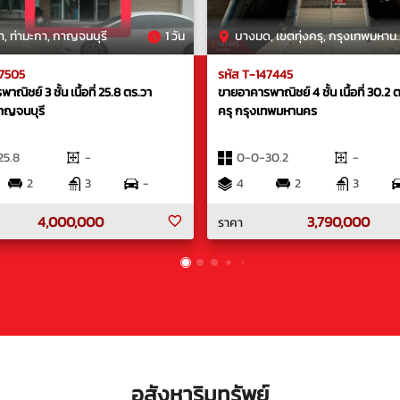
า, ท่ามะกา, กาญจนบุรี
1 วัน
บางมด, เขตทุ่งครุ, กรุงเทพมหานคร
47505
รหัส T-147445
ณิชย์ 3 ชั้น เนื้อที่ 25.8 ตร.วา
ขายอาคารพาณิชย์ 4 ชั้น เนื้อที่ 30.2 ต
าญจนบุรี
ครุ กรุงเทพมหานคร
25.8
-
0-0-30.2
-
2
3
-
4
2
3
4,000,000
3,790,000
ราคา
อสังหาริมทรัพย์