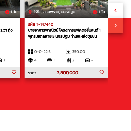
1 วัน
ไร่ขิง, สามพราน, นครปฐม
1 วัน
ทุ่งคร
รหัส T-147440
รหัส T-1
ร.วา ทุ่ง
ขายอาคารพาณิชย์ โครงการแฟคตอรี่แลนด์ 1
ขายอาคารพา
พุทธมลฑลสาย 5 นครปฐม ทำเลแหล่งชุมชน
กรุงเทพ
0-0-22.5
350.00
0-0-
1
4
1
2
-
3
3,800,000
ราคา
ราคา