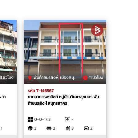
11 ชั่วโมง
พันท้ายนรสิงห์, เมืองสมุทรสาคร, สมุทรสาคร
11 ชั่วโมง
รหัส T-146567
ร.วา
ขายอาคารพานิชย์ หมู่บ้านวิเศษสุขนคร พัน
ท้ายนรสิงห์ สมุทรสาคร
0-0-17.3
-
1
3
2
3
2