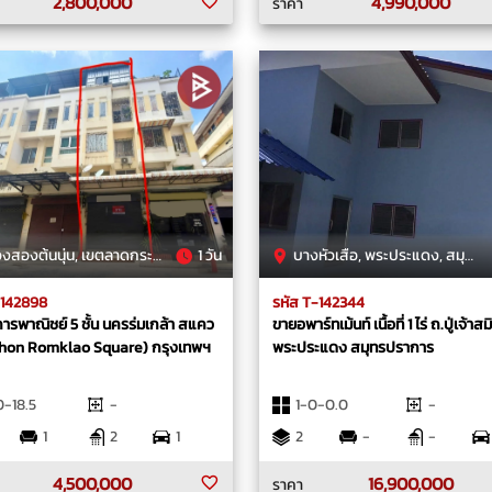
2,800,000
4,990,000
ราคา
งต้นนุ่น, เขตลาดกระบัง, กรุงเทพมหานคร
1 วัน
บางหัวเสือ, พระประแดง, สมุทรปราการ
-142898
รหัส T-142344
ารพาณิชย์ 5 ชั้น นครร่มเกล้า สแคว
ขายอพาร์ทเม้นท์ เนื้อที่ 1 ไร่ ถ.ปู่เจ้า
khon Romklao Square) กรุงเทพฯ
พระประแดง สมุทรปราการ
-18.5
-
1-0-0.0
-
1
2
1
2
-
-
4,500,000
16,900,000
ราคา