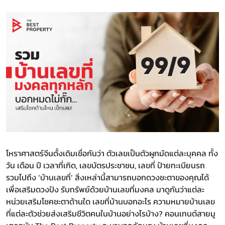
โหราศาสตร์จีนดั้งเดิมเชื่อกันว่า ตัวเลขเป็นตัวผูกมัดแต่ละบุคคล ทั้ง
วัน เดือน ปี เวลาที่เกิด, เลขบัตรประชาชน, เลขที่ ป้ายทะเบียนรถ
รวมไปถึง ‘บ้านเลขที่’ สิ่งเหล่านี้สามารถบอกดวงชะตาของคุณได้
เพื่อเสริมดวงปัง รับทรัพย์ด้วยบ้านเลขที่มงคล มาดูกันว่าแต่ละ
หน่วยเสริมโชคชะตาด้านใด เลขที่บ้านบอกอะไร ความหมายบ้านเลข
ที่แต่ละตัวช่วยส่งเสริมชีวิตคนในบ้านอย่างไรบ้าง? คอนเทนต์สายมู