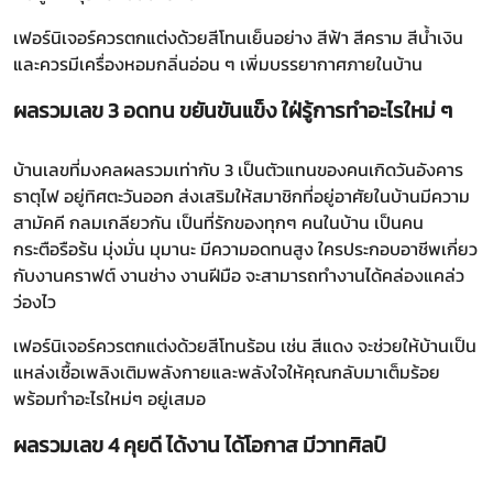
เฟอร์นิเจอร์ควรตกแต่งด้วยสีโทนเย็นอย่าง สีฟ้า สีคราม สีน้ำเงิน
และควรมีเครื่องหอมกลิ่นอ่อน ๆ เพิ่มบรรยากาศภายในบ้าน
ผลรวมเลข 3 อดทน ขยันขันแข็ง ใฝ่รู้การทำอะไรใหม่ ๆ
บ้านเลขที่มงคลผลรวมเท่ากับ 3 เป็นตัวแทนของคนเกิดวันอังคาร
ธาตุไฟ อยู่ทิศตะวันออก ส่งเสริมให้สมาชิกที่อยู่อาศัยในบ้านมีความ
สามัคคี กลมเกลียวกัน เป็นที่รักของทุกๆ คนในบ้าน เป็นคน
กระตือรือร้น มุ่งมั่น มุมานะ มีความอดทนสูง ใครประกอบอาชีพเกี่ยว
กับงานคราฟต์ งานช่าง งานฝีมือ จะสามารถทำงานได้คล่องแคล่ว
ว่องไว
เฟอร์นิเจอร์ควรตกแต่งด้วยสีโทนร้อน เช่น สีแดง จะช่วยให้บ้านเป็น
แหล่งเชื้อเพลิงเติมพลังกายและพลังใจให้คุณกลับมาเต็มร้อย
พร้อมทำอะไรใหม่ๆ อยู่เสมอ
ผลรวมเลข 4 คุยดี ได้งาน ได้โอกาส มีวาทศิลป์