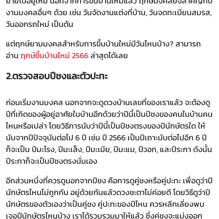
ย้ายไปอยู่ใหม่ นอกจากการขึ้นบ้านใหม่แล้ว ฤกษ์มงคลยังสำคัญกับ
งานมงคลอื่นๆ ด้วย เช่น วันจัดงานแต่งที่บ้าน, วันจดทะเบียนสมรส,
วันออกรถใหม่ เป็นต้น
แต่ฤกษ์ยามมงคลสำหรับการขึ้นบ้านใหม่มีวันไหนบ้าง? สามารถ
อ่าน
ฤกษ์ขึ้นบ้านใหม่ 2566
ล่าสุดได้เลย
2.ตรวจสอบปีชงและตัวปะทะ
ก่อนเริ่มงานมงคล นอกจากจะดูดวงบ้านเลขที่ของเราแล้ว จะต้องดู
ปีที่เกิดของผู้อยู่อาศัยในบ้านอีกด้วยว่าปีนี้เป็นปีชงของคนในบ้านคน
ไหนหรือเปล่า โดยวิธีการนับว่าปีนี้เป็นปีชงตรงของปีนักษัตรใด ให้
นับจากปีปัจจุบันต่อไป 6 ปี เช่น ปี 2566 เป็นปีเถาะนับต่อไปอีก 6 ปี
ก็จะเป็น ปีมะโรง, ปีมะเส็ง, ปีมะเมีย, ปีมะแม, ปีวอก, และปีระกา ดังนั้น
ปีระกาก็จะเป็นปีชงตรงนั่นเอง
อีกส่วนหนึ่งที่ควรดูนอกจากปีชง คือการดูคู่ชงหรือคู่ปะทะ เพื่อดูว่าปี
นักษัตรไหนไม่ถูกกัน อยู่ด้วยกันแล้วดวงชะตาไม่ค่อยดี โดยวิธีดูว่าปี
นักษัตรของตัวเองว่าเป็นคู่ชง คู่ปะทะของปีไหน ควรหลีกเลี่ยงพบ
เจอปีนักษัตรไหนบ้าง เราได้รวบรวมมาให้แล้ว ซึ่งคู่ชงจะแบ่งออก