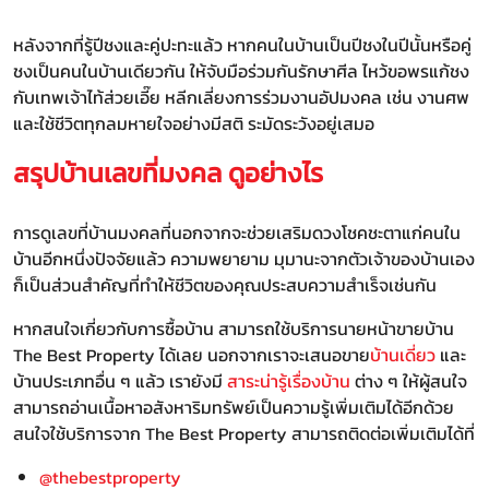
หลังจากที่รู้ปีชงและคู่ปะทะแล้ว หากคนในบ้านเป็นปีชงในปีนั้นหรือคู่
ชงเป็นคนในบ้านเดียวกัน ให้จับมือร่วมกันรักษาศีล ไหว้ขอพรแก้ชง
กับเทพเจ้าไท้ส่วยเอี๊ย หลีกเลี่ยงการร่วมงานอัปมงคล เช่น งานศพ
และใช้ชีวิตทุกลมหายใจอย่างมีสติ ระมัดระวังอยู่เสมอ
สรุปบ้านเลขที่มงคล ดูอย่างไร
การดูเลขที่บ้านมงคลที่นอกจากจะช่วยเสริมดวงโชคชะตาแก่คนใน
บ้านอีกหนึ่งปัจจัยแล้ว ความพยายาม มุมานะจากตัวเจ้าของบ้านเอง
ก็เป็นส่วนสำคัญที่ทำให้ชีวิตของคุณประสบความสำเร็จเช่นกัน
หากสนใจเกี่ยวกับการซื้อบ้าน สามารถใช้บริการนายหน้าขายบ้าน
The Best Property ได้เลย นอกจากเราจะเสนอขาย
บ้านเดี่ยว
และ
บ้านประเภทอื่น ๆ แล้ว เรายังมี
สาระน่ารู้เรื่องบ้าน
ต่าง ๆ ให้ผู้สนใจ
สามารถอ่านเนื้อหาอสังหาริมทรัพย์เป็นความรู้เพิ่มเติมได้อีกด้วย
สนใจใช้บริการจาก The Best Property สามารถติดต่อเพิ่มเติมได้ที่
@thebestproperty