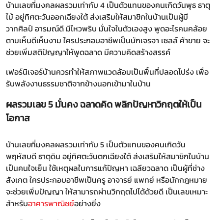
บ้านเลขที่มงคลผลรวมเท่ากับ 4 เป็นตัวแทนของคนเกิดวันพุธ ธาตุ
ไม้ อยู่ทิศตะวันออกเฉียงใต้ ส่งเสริมให้สมาชิกในบ้านเป็นผู้มี
วาทศิลป์ อารมณ์ดี มีไหวพริบ มั่นใจในตัวเองสูง พูดอะไรคนคล้อย
ตามเห็นดีเห็นงาม ใครประกอบอาชีพเป็นนักเจรจา เซลล์ ค้าขาย จะ
ช่วยเพิ่มสติปัญญาให้พูดฉลาด มีความคิดสร้างสรรค์
เฟอร์นิเจอร์บ้านควรทำให้สภาพแวดล้อมเป็นพื้นที่ปลอดโปร่ง เพื่อ
รับพลังงานธรรมชาติจากข้างนอกเข้ามาในบ้าน
ผลรวมเลข 5 มั่นคง ฉลาดคิด พลิกปัญหาวิกฤตให้เป็น
โอกาส
บ้านเลขที่มงคลผลรวมเท่ากับ 5 เป็นตัวแทนของคนเกิดวัน
พฤหัสบดี ธาตุดิน อยู่ทิศตะวันตกเฉียงใต้ ส่งเสริมให้สมาชิกในบ้าน
เป็นคนใจเย็น ใช้เหตุผลในการแก้ปัญหา เฉลียวฉลาด เป็นผู้ที่ช่าง
สังเกต ใครประกอบอาชีพเป็นครู อาจารย์ แพทย์ หรือนักกฎหมาย
จะช่วยเพิ่มปัญญา ให้สามารถผ่านวิกฤตไปได้ด้วยดี เป็นเลขเหมาะ
สำหรับ
อาคารพาณิชย์
อย่างยิ่ง