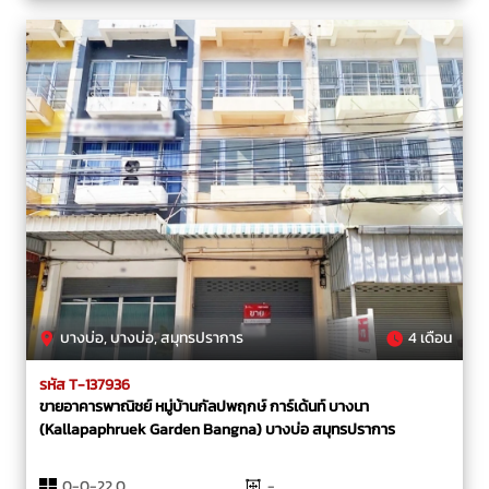
บางบ่อ, บางบ่อ, สมุทรปราการ
4 เดือน
รหัส T-137936
ขายอาคารพาณิชย์ หมู่บ้านกัลปพฤกษ์ การ์เด้นท์ บางนา
(Kallapaphruek Garden Bangna) บางบ่อ สมุทรปราการ
0-0-22.0
-