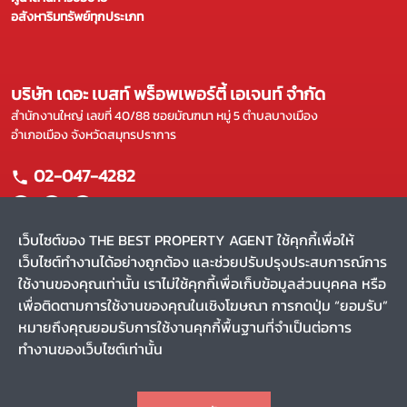
อสังหาริมทรัพย์ทุกประเภท
บริษัท เดอะ เบสท์ พร็อพเพอร์ตี้ เอเจนท์ จำกัด
สำนักงานใหญ่ เลขที่ 40/88 ซอยมัณฑนา หมู่ 5 ตำบลบางเมือง
อำเภอเมือง จังหวัดสมุทรปราการ
02-047-4282
เว็บไซต์ของ THE BEST PROPERTY AGENT ใช้คุกกี้เพื่อให้
เว็บไซต์ทำงานได้อย่างถูกต้อง และช่วยปรับปรุงประสบการณ์การ
แผนผังเว็บไซต์
ใช้งานของคุณเท่านั้น เราไม่ใช้คุกกี้เพื่อเก็บข้อมูลส่วนบุคคล หรือ
หน้าหลัก
บริการของเรา
เพื่อติดตามการใช้งานของคุณในเชิงโฆษณา การกดปุ่ม “ยอมรับ”
ขาย
ผลงานของเรา
หมายถึงคุณยอมรับการใช้งานคุกกี้พื้นฐานที่จำเป็นต่อการ
เช่า
รีวิว
ทำงานของเว็บไซต์เท่านั้น
ค้นหาตัวแทน
สาระน่ารู้
CHAT
Privacy Policy
Terms and Conditions